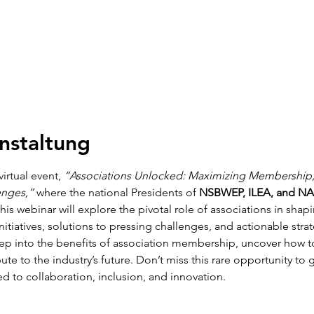
nstaltung
irtual event,
 “Associations Unlocked: Maximizing Membership, Dr
enges,”
 where the national Presidents of 
NSBWEP, ILEA, and N
his webinar will explore the pivotal role of associations in sha
nitiatives, solutions to pressing challenges, and actionable strate
eep into the benefits of association membership, uncover how to
ute to the industry’s future. Don’t miss this rare opportunity to 
ed to collaboration, inclusion, and innovation.