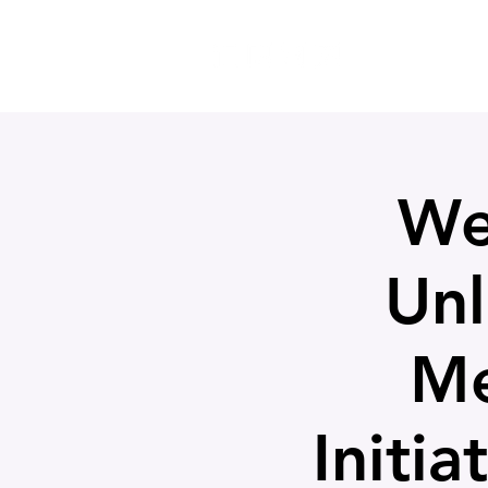
MITGLIEDS
We
Unl
Me
Initi