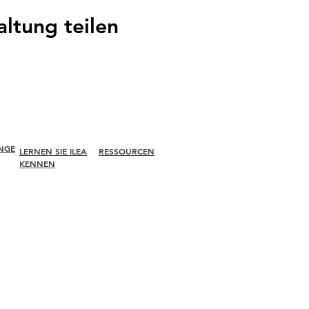
altung teilen
NGE
LERNEN SIE ILEA
RESSOURCEN
KENNEN
Um
Mitglied
einstellen
Führung
Finden Sie ein
ungen
Ausschüsse
Kapitel
1660 Inte
Ehemalige
Karrierezentrum
Suite 600
Präsidenten
Merch-Shop
McLean, 
Diversität +
Amazon Store
Inklusivität
Kapitelleitung
Globale Partner
Werden Sie unser
Partner