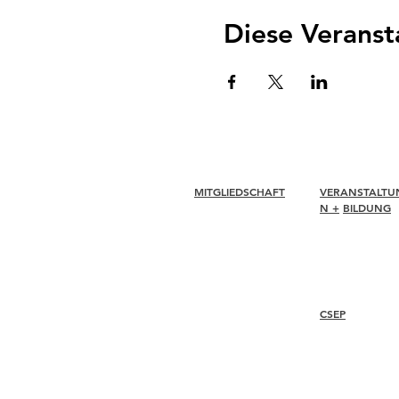
Diese Veranst
MITGLIEDSCHAFT
VERANSTALTU
N +
BILDUNG
Verbinden
Erneuern
I-24 Konferenz
Mitgliederbetreuung +
Esprit Auszeichn
Vorteile
Webinare
Mitgliederrabatte
Mitgliedschaftsauszeichnun
CSEP
gen
Ethikkodex
Mitgliederverzeichnis
Überblick
Kapitelverzeichnis
Vorgehensweise