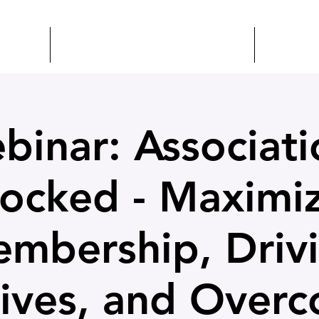
CHAFT
VERANSTALTUNGEN + BILDUNG
CSEP
binar: Associati
ocked - Maximi
mbership, Driv
atives, and Over