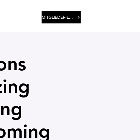
MITGLIEDER-LOGIN
More
ons
zing
ing
coming