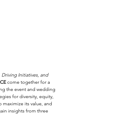
iving Initiatives, and 
ACE
 come together for a 
ping the event and wedding 
gies for diversity, equity, 
 maximize its value, and 
gain insights from three 