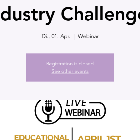
ndustry Challeng
Di., 01. Apr.
  |  
Webinar
Registration is closed
See other events