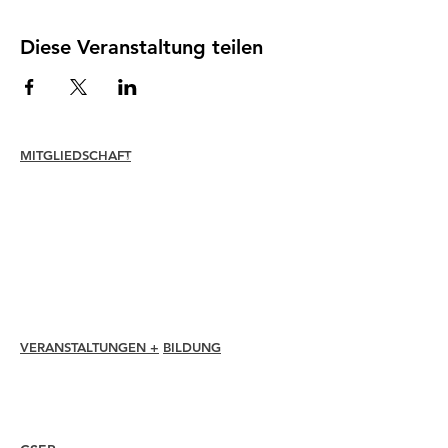
Diese Veranstaltung teilen
MITGLIEDSCHAFT
Verbinden
Erneuern
Mitgliederbetreuung + Vorteile
Mitgliederrabatte
Mitgliedschaftsauszeichnungen
Ethikkodex
Mitgliederverzeichnis
Kapitelverzeichnis
VERANSTALTUNGEN +
BILDUNG
I-24 Konferenz
Esprit Auszeichnungen
Webinare