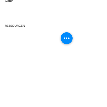
CSEP
Überblick
Vorgehensweise
Erneut zertifizieren
RESSOURCEN
Mitglied
einstellen
Finden Sie ein Kapitel
Karrierezentrum
Merch-Shop
Amazon Store
Kapitelleitung
LERNEN SIE
Um
ILEA KENNEN
Führung
Ausschüsse
Ehemalige
Präsidenten
Diversität +
Inklusivität
Globale Partner
Werden Sie unser