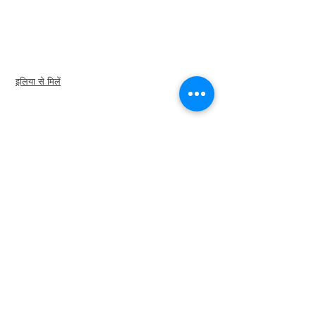
मर्च स्टोर
अमेज़न स्टोर
अध्याय नेतृत्व
इलिया से मिलें
के बारे में
नेतृत्व
समितियों
पूर्व
राष्ट्रपति
विविधता + समावेशिता
वैश्विक भागीदार
हमारे साथ साझेदारी करें
न्यूज़रूम
1660 इंटरनेशनल ड्राइव,
सुइट 600