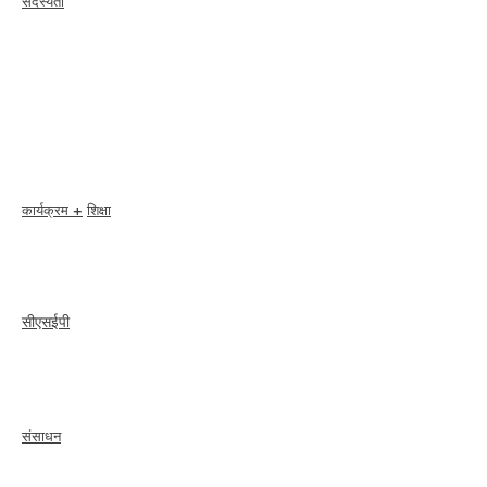
सदस्यता
जोड़ना
नवीकरण
सदस्य देखभाल + लाभ
सदस्य छूट
सदस्यता पुरस्कार
आचार संहिता
सदस्य निर्देशिका
अध्याय निर्देशिका
कार्यक्रम +
शिक्षा
I-24 सम्मेलन
एस्प्रिट पुरस्कार
वेबिनार
सीएसईपी
अवलोकन
कदम
recertify
संसाधन
एक सदस्य को किराये
पर
लें
एक अध्याय खोजें
कैरियर केंद्र