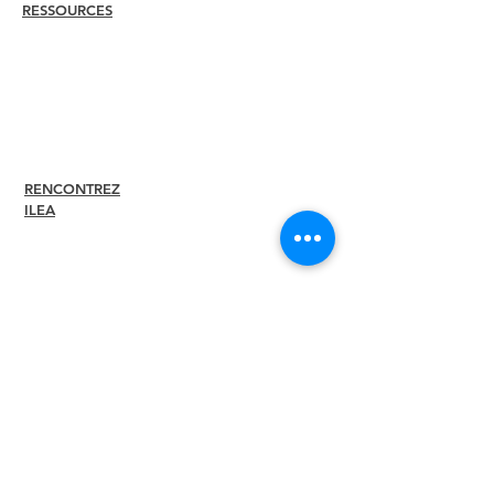
RESSOURCES
Embaucher
un
membre
Trouver un chapitre
Centre de carrière
Boutique de produits dérivés
Boutique Amazon
Direction du chapitre
RENCONTREZ
À propos
ILEA
Direction
Comités
Anciens
présidents
Diversité + Inclusivité
Partenaires mondiaux
Devenez notre
partenaire
Rédaction