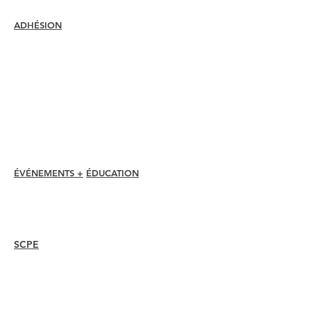
ADHÉSION
Rejoindre
Renouveler
Assistance et avantages pour les
membres
Rabais pour les membres
Prix d'adhésion
Code d'éthique
Annuaire des membres
Répertoire des chapitres
ÉVÉNEMENTS +
ÉDUCATION
Conférence I-24
Prix Esprit
Webinaires
SCPE
Aperçu
Mesures
Recertifier