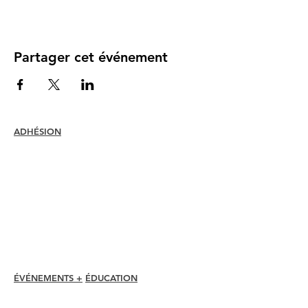
Partager cet événement
ADHÉSION
Rejoindre
Renouveler
Assistance et avantages pour les
membres
Rabais pour les membres
Prix d'adhésion
Code d'éthique
Annuaire des membres
Répertoire des chapitres
ÉVÉNEMENTS +
ÉDUCATION
Conférence I-24