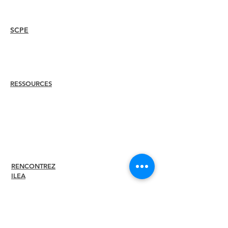
Prix Esprit
Webinaires
SCPE
Aperçu
Mesures
Recertifier
RESSOURCES
Embaucher
un
membre
Trouver un chapitre
Centre de carrière
Boutique de produits dérivés
Boutique Amazon
Direction du chapitre
RENCONTREZ
À propos
ILEA
Direction
Comités
Anciens
présidents
Diversité + Inclusivité
Partenaires mondiaux