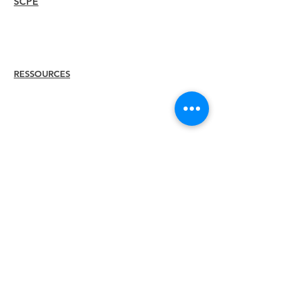
SCPE
Aperçu
Mesures
Recertifier
RESSOURCES
Embaucher
un
membre
Trouver un chapitre
Centre de carrière
Boutique de produits dérivés
Boutique Amazon
Direction du chapitre
RENCONTREZ
À propos
ILEA
Direction
Comités
Anciens
présidents
Diversité + Inclusivité
Partenaires mondiaux
Devenez notre
partenaire
Rédaction