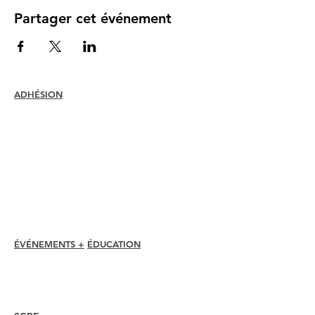
Partager cet événement
ADHÉSION
Rejoindre
Renouveler
Assistance et avantages pour les
membres
Rabais pour les membres
Prix d'adhésion
Code d'éthique
Annuaire des membres
Répertoire des chapitres
ÉVÉNEMENTS +
ÉDUCATION
Conférence I-24
Prix Esprit
Webinaires