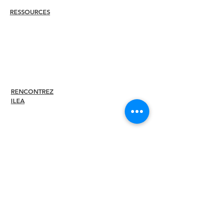
RESSOURCES
Embaucher
un
membre
Trouver un chapitre
Centre de carrière
Boutique de produits dérivés
Boutique Amazon
Direction du chapitre
RENCONTREZ
À propos
ILEA
Direction
Comités
Anciens
présidents
Diversité + Inclusivité
Partenaires mondiaux
Devenez notre
partenaire
Rédaction