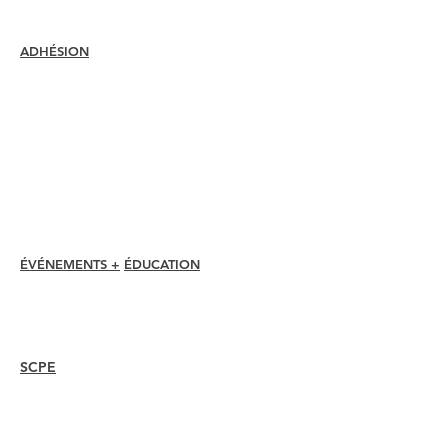
ADHÉSION
Rejoindre
Renouveler
Assistance et avantages pour les
membres
Rabais pour les membres
Prix d'adhésion
Code d'éthique
Annuaire des membres
Répertoire des chapitres
ÉVÉNEMENTS +
ÉDUCATION
Conférence I-24
Prix Esprit
Webinaires
SCPE
Aperçu
Mesures
Recertifier