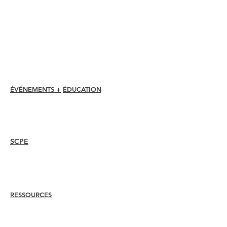
Assistance et avantages pour les
membres
Rabais pour les membres
Prix d'adhésion
Code d'éthique
Annuaire des membres
Répertoire des chapitres
ÉVÉNEMENTS +
ÉDUCATION
Conférence I-24
Prix Esprit
Webinaires
SCPE
Aperçu
Mesures
Recertifier
RESSOURCES
Embaucher
un
membre
Trouver un chapitre
Centre de carrière