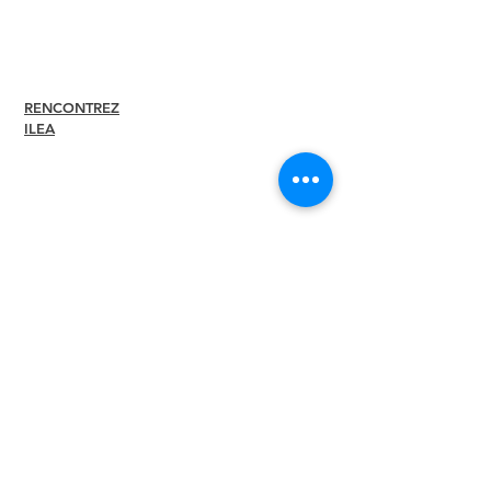
Boutique de produits dérivés
Boutique Amazon
Direction du chapitre
RENCONTREZ
À propos
ILEA
Direction
Comités
Anciens
présidents
Diversité + Inclusivité
Partenaires mondiaux
Devenez notre
partenaire
Rédaction
1660, promenade
International,