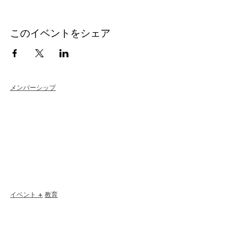
このイベントをシェア
メンバーシップ
Join
Renew
Members at Large
Student Members
Member Directory
Chapter Directory
Member Care + Benefits
Member Discounts
Code of Ethics
イベント +
教育
I-24 カンファレンス
エスプリ賞