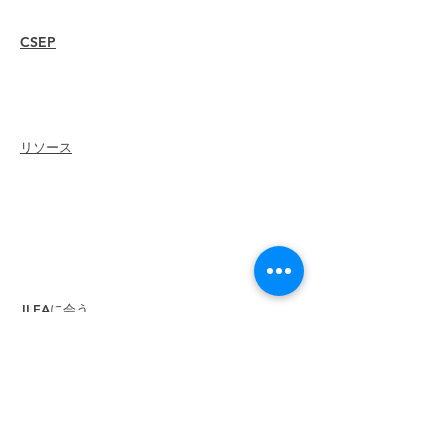
ウェビナー
CSEP
概要
手順
再認証
リソース
メンバー
を
雇う
支部を探す
キャリアセンター
グッズストア
Amazonストア
支部リーダーシップ
ILEAに会う
について
リーダーシップ
委員会
元
会長
多様性と包括性
グローバルパートナー
パートナーになる