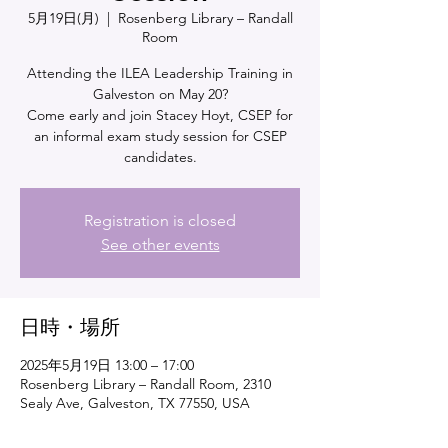
5月19日(月)
  |  
Rosenberg Library – Randall
Room
Attending the ILEA Leadership Training in
Galveston on May 20?
Come early and join Stacey Hoyt, CSEP for
an informal exam study session for CSEP
Registration is closed
See other events
日時・場所
2025年5月19日 13:00 – 17:00
Rosenberg Library – Randall Room, 2310
Sealy Ave, Galveston, TX 77550, USA