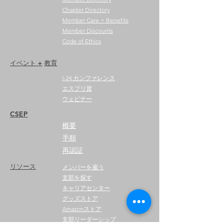
Chapter Directory
Member Care + Benefits
Member Discounts
Code of Ethics
イベント +
教育
I-24 カンファレンス
エスプリ賞
ウェビナー
CSEP
概要
手順
再認証
リソース
メンバー
を
雇う
支部を探す
キャリアセンター
グッズストア
Amazonストア
支部リーダーシップ