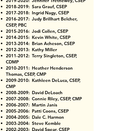
2019-2020
: Jennifer Trethewey, CSEP
2018-2019
: Sara Grauf, CSEP
2017-2018
: Ingrid Nagy, CSEP
2016-2017
: Judy Brillhart Belcher,
CSEP, PBC
2015-2016
: Jodi Collen, CSEP
2014-2015
: Kevin White, CSEP
2013-2014
: Brian Acheson, CSEP
2012-2013
: Kathy Miller
2011-2012
: Terry Singleton, CSEP,
CDMP
2010-2011
: Heather Henderson
Thomas, CSEP, CMP
2009-2010
: Kathleen DeLuca, CSEP,
CMP
2008-2009
: David DeLoach
2007-2008
: Connie Riley, CSEP, CMP
2006-2007
: Martin Janis
2005-2006
: Patti Coons, CSEP
2004-2005
: Dale C. Harmon
2003-2004
: Steve Kemble
2002-2003
: David Spear, CSEP