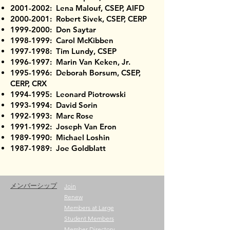
2001-2002
: Lena Malouf, CSEP, AIFD
2000-2001
: Robert Sivek, CSEP, CERP
1999-2000
: Don Saytar
1998-1999
: Carol McKibben
1997-1998
: Tim Lundy, CSEP
1996-1997
: Marin Van Keken, Jr.
1995-1996
: Deborah Borsum, CSEP,
CERP, CRX
1994-1995
: Leonard Piotrowski
1993-1994
: David Sorin
1992-1993
: Marc Rose
1991-1992
: Joseph Van Eron
1989-1990
: Michael Loshin
1987-1989
: Joe Goldblatt
メンバーシップ
Join
Renew
Members at Large
Student Members
Member Directory