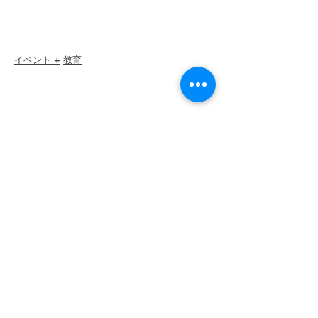
Member Discounts
Code of Ethics
イベント +
教育
I-24 カンファレンス
エスプリ賞
ウェビナー
CSEP
概要
手順
再認証
リソース
メンバー
を
雇う
支部を探す
キャリアセンター
グッズストア
Amazonストア
支部リーダーシップ