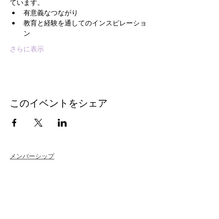
ています。
有意義なつながり
教育と経験を通してのインスピレーショ
ン
さらに表示
このイベントをシェア
メンバーシップ
Join
Renew
Members at Large
Student Members
Member Directory
Chapter Directory
Member Care + Benefits