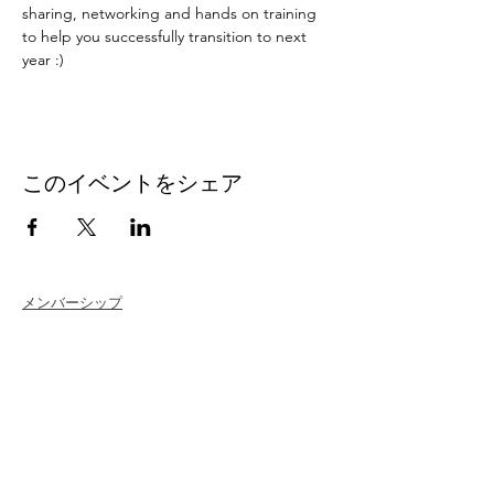
sharing, networking and hands on training 
to help you successfully transition to next 
year :)
このイベントをシェア
メンバーシップ
Join
Renew
Members at Large
Student Members
Member Directory
Chapter Directory
Member Care + Benefits
Member Discounts
Code of Ethics