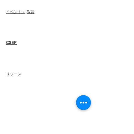
イベント +
教育
I-24 カンファレンス
エスプリ賞
ウェビナー
CSEP
概要
手順
再認証
リソース
メンバー
を
雇う
支部を探す
キャリアセンター
グッズストア
Amazonストア
支部リーダーシップ
ILEAに会う
について
リーダーシップ