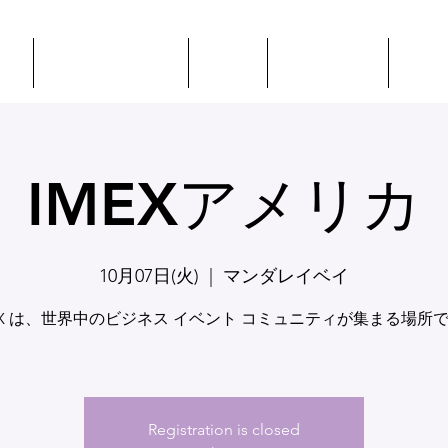
プ
イベント + 教育
CSEP
ILEAに会う
リソ
IMEXアメリカ
10月07日(火)
  |  
マンダレイベイ
EX は、世界中のビジネス イベント コミュニティが集まる場所
Registration is closed