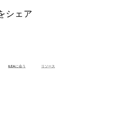
をシェア
ILEAに会う
リソース
について
メンバー
を
雇う
ンス
リーダーシップ
支部を探す
委員会
キャリアセンター
400 E. Ra
元
会長
グッズストア
Suite 315
多様性と包括性
Amazonストア
Chicago,
グローバルパートナー
支部リーダーシップ
パートナーになる
ニュースルーム