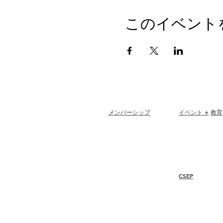
このイベント
メンバーシップ
イベント +
教育
Join
Renew
I-24 カンファレ
Members at Large
エスプリ賞
Student Members
ウェビナー
Member Directory
Chapter Directory
CSEP
Member Care + Benefits
Member Discounts
概要
Code of Ethics
手順
再認証