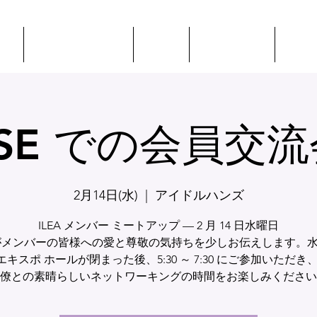
プ
イベント + 教育
CSEP
ILEAに会う
リソ
TSE での会員交流
2月14日(水)
  |  
アイドルハンズ
ILEA メンバー ミートアップ — 2 月 14 日水曜日
A がメンバーの皆様への愛と尊敬の気持ちを少しお伝えします。
キスポ ホールが閉まった後、5:30 ～ 7:30 にご参加いただき、I
僚との素晴らしいネットワーキングの時間をお楽しみください