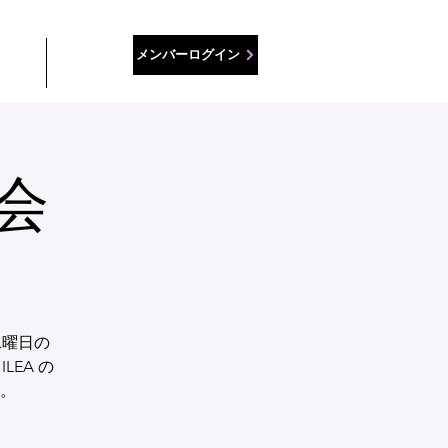
メンバーログイン
ース
接触
会
水曜日の
LEA の
。