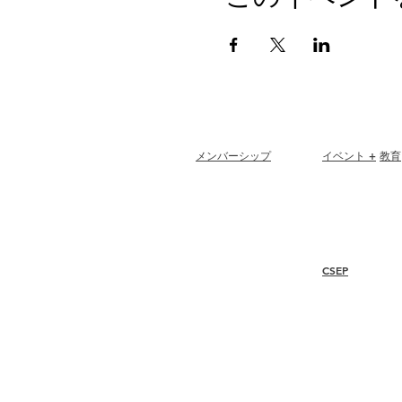
メンバーシップ
イベント +
教育
Join
Renew
I-24 カンファレ
Members at Large
エスプリ賞
Student Members
ウェビナー
Member Directory
Chapter Directory
CSEP
Member Care + Benefits
Member Discounts
概要
Code of Ethics
手順
再認証