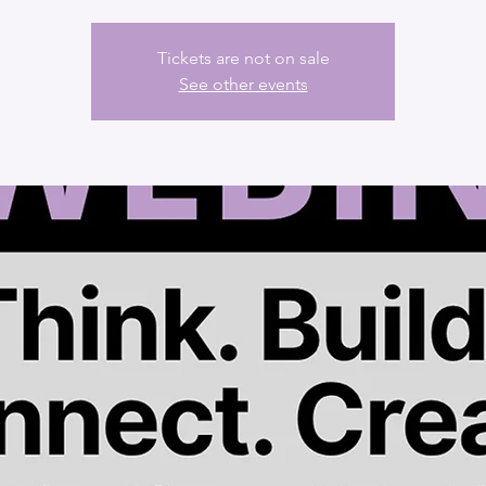
Tickets are not on sale
See other events