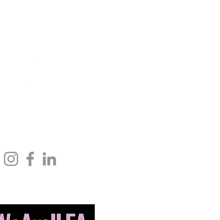
ndolph St.,
お問い合わせ
電話: 571.685.8010
 IL 60601
ファックス: 703.506.3266
#私たちはILEAです