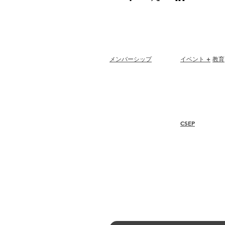
メンバーシップ
イベント +
教育
Join
Renew
I-24 カンファレ
Members at Large
エスプリ賞
Student Members
ウェビナー
Member Directory
Chapter Directory
CSEP
Member Care + Benefits
Member Discounts
概要
Code of Ethics
手順
再認証