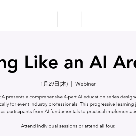
プ
イベント + 教育
CSEP
ILEAに会う
リソ
ng Like an AI Ar
1月29日(木)
  |  
Webinar
EA presents a comprehensive 4-part AI education series desig
cally for event industry professionals. This progressive learning
kes participants from AI fundamentals to practical implementati
Attend individual sessions or attend all four.