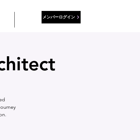
メンバーログイン
ース
接触
chitect
ned
 journey
on.