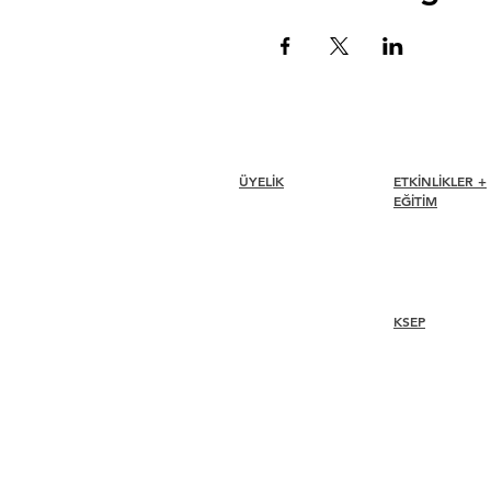
ÜYELİK
ETKİNLİKLER +
EĞİTİM
Katılmak
Yenilemek
I-24 Konferansı
Üye Bakımı + Avantajlar
Esprit Ödülleri
Üye İndirimleri
Web seminerleri
Üyelik Ödülleri
Etik Kuralları
KSEP
Üye Rehberi
Bölüm Dizini
Overview
Steps
Recertify