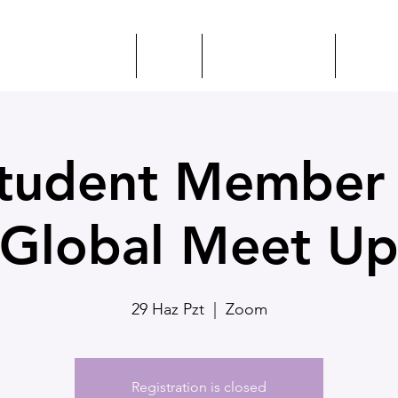
KİNLİKLER + EĞİTİM
KSEP
ILEA İLE TANIŞIN
KAYNA
tudent Member 
Global Meet U
29 Haz Pzt
  |  
Zoom
Registration is closed