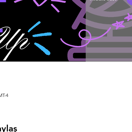
MT-4
aylaş