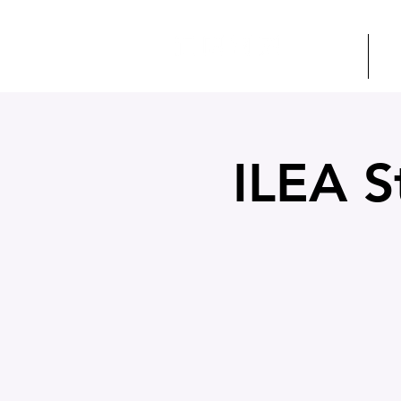
ÜYELİK
ET
ILEA S