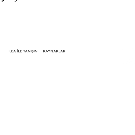
ILEA İLE TANIŞIN
KAYNAKLAR
Hakkında
Bir
Üye
Kiralayın
Liderlik
Bir Bölüm Bul
Komiteler
Kariyer Merkezi
1660 Ulus
Geçmiş
Başkanlar
Merch Mağazası
Süit 600
Çeşitlilik +
Amazon Mağazası
McLean,
Kapsayıcılık
Bölüm Liderliği
Küresel Ortaklar
Bizimle Ortak Olun
Haber odası