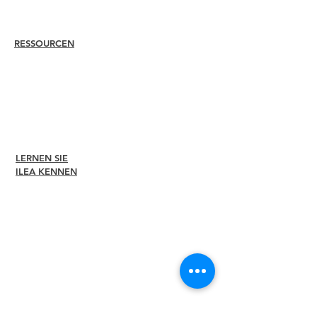
Vorgehensweise
Erneut zertifizieren
RESSOURCEN
Mitglied
einstellen
Finden Sie ein Kapitel
Karrierezentrum
Merch-Shop
Amazon Store
Kapitelleitung
LERNEN SIE
Um
ILEA KENNEN
Führung
Ausschüsse
Ehemalige
Präsidenten
Diversität +
Inklusivität
Globale Partner
Werden Sie unser
Partner
Pressemitteilung