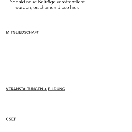
Sobald neue Beiträge veröffentlicht
wurden, erscheinen diese hier.
MITGLIEDSCHAFT
Verbinden
Erneuern
Mitgliederbetreuung + Vorteile
Mitgliederrabatte
Mitgliedschaftsauszeichnungen
Ethikkodex
Mitgliederverzeichnis
Kapitelverzeichnis
VERANSTALTUNGEN +
BILDUNG
I-24 Konferenz
Esprit Auszeichnungen
Webinare
CSEP
Überblick