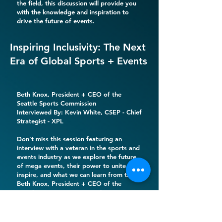
the field, this discussion will provide you
with the knowledge and inspiration to
drive the future of events.
Inspiring Inclusivity: The Next
Era of Global Sports + Events
Beth Knox
, President + CEO of the
Seattle Sports Commission
Interviewed By:
Kevin White
, CSEP - Chief
Strategist -
XPL
Don't miss this session featuring an
interview with a veteran in the sports and
events industry as we explore the future
of mega events, their power to unite and
inspire, and what we can learn from them.
Beth Knox, President + CEO of the
Seattle Sports Commission, has an
impressive portfolio, having played
pivotal roles in events including the
Special Olympics USA Games, the MLB