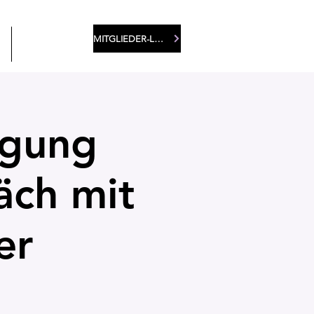
MITGLIEDER-LOGIN
More
egung
äch mit
er