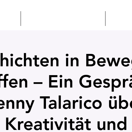
CHAFT
VERANSTALTUNGEN + BILDUNG
CSEP
hichten in Bew
ffen – Ein Gespr
enny Talarico üb
Kreativität und