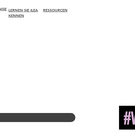
NGE
LERNEN SIE ILEA
RESSOURCEN
KENNEN
Um
Mitglied
einstellen
Führung
Finden Sie ein
ungen
Ausschüsse
Kapitel
1660 Inte
Ehemalige
Karrierezentrum
Suite 600
Präsidenten
Merch-Shop
McLean, 
Diversität +
Amazon Store
Inklusivität
Kapitelleitung
Globale Partner
Werden Sie unser
Partner
Pressemitteilung
en
Copyright 