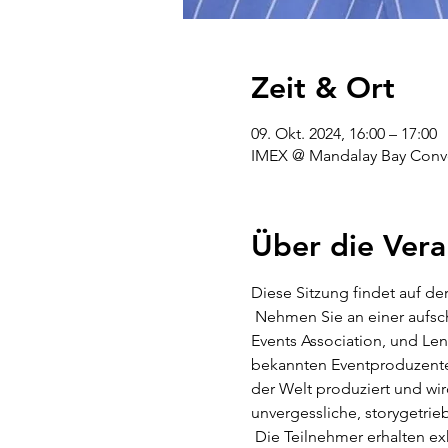
Zeit & Ort
09. Okt. 2024, 16:00 – 17:00
IMEX @ Mandalay Bay Conven
Über die Vera
Diese Sitzung findet auf de
 Nehmen Sie an einer aufschlussreichen Interviewsitzung mit Melissa Jurcan, CSEP, Präsidentin der International Live 
Events Association, und Le
bekannten Eventproduzenten
der Welt produziert und wird
unvergessliche, storygetrie
 Die Teilnehmer erhalten exklusiven Zugang zu Lennys Expertenmeinungen zur Förderung von Kreativität, zum Aufbau 