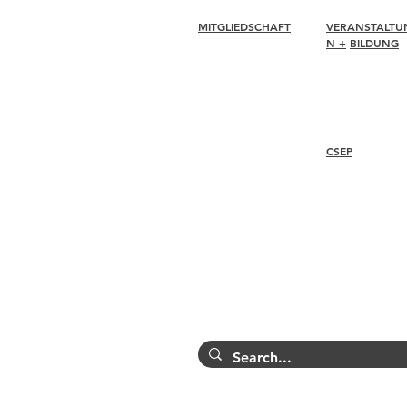
MITGLIEDSCHAFT
VERANSTALTU
N +
BILDUNG
Verbinden
Erneuern
I-24 Konferenz
Mitgliederbetreuung +
Esprit Auszeichn
Vorteile
Webinare
Mitgliederrabatte
Mitgliedschaftsauszeichnun
CSEP
gen
Ethikkodex
Mitgliederverzeichnis
Überblick
Kapitelverzeichnis
Vorgehensweise
Erneut zertifizier