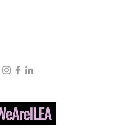
rnational Drive,
info@ileahub.com
Telefon: 571.685.8010
VA 22102 USA
Fax: 703.506.3266
#WirSindILEA
© 2024 International Live Events