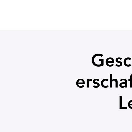
MITGLIEDS
Gesc
erscha
L