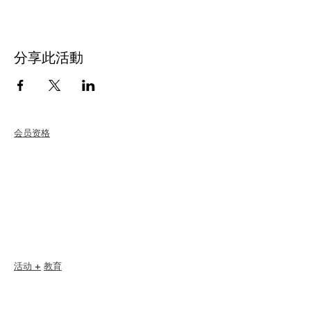
分享此活動
会员资格
加入
更新
会员关怀+福利
会员折扣
会员奖励
道德规范
会员名录
章节目录
活动 +
教育
I-24 会议
Esprit 大奖