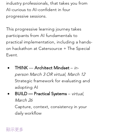
industry professionals, that takes you from 
AI-curious to AI-confident in four 
progressive sessions.
This progressive learning journey takes 
participants from AI fundamentals to 
practical implementation, including a hands-
on hackathon at Catersource + The Special 
Event.
THINK 
— 
Architect Mindset
 – 
in-
person March 3 OR virtual, March 12
Strategic framework for evaluating and 
adopting AI
BUILD — Practical Systems
 – 
virtual, 
March 26
Capture, context, consistency in your 
daily workflow
顯示更多