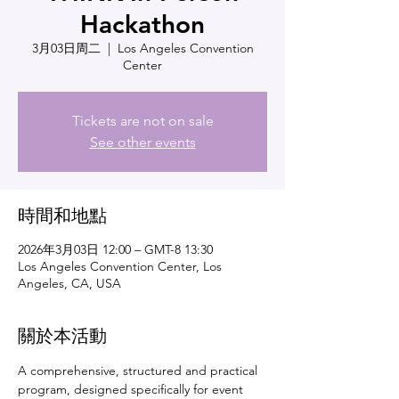
Hackathon
3月03日周二
  |  
Los Angeles Convention
Center
Tickets are not on sale
See other events
時間和地點
2026年3月03日 12:00 – GMT-8 13:30
Los Angeles Convention Center, Los
Angeles, CA, USA
關於本活動
A comprehensive, structured and practical 
program, designed specifically for event 