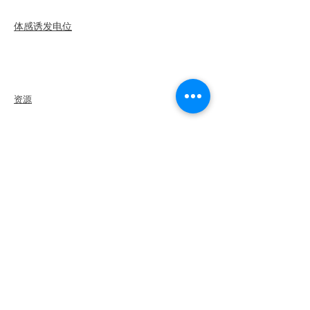
网络研讨会
体感诱发电位
概述
步骤
重新认证
资源
聘用
会员
查找章节
就业中心
周边商店
亚马逊商店
分会领导
认识 ILEA
关于
领导
委员会
历任
主席
多样性+包容性
全球合作伙伴
与我们合作