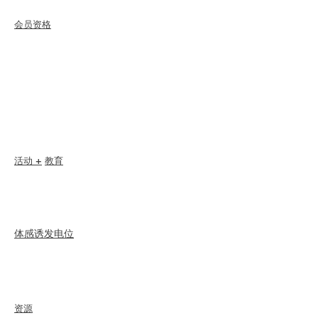
会员资格
加入
更新
会员关怀+福利
会员折扣
会员奖励
道德规范
会员名录
章节目录
活动 +
教育
I-24 会议
Esprit 大奖
网络研讨会
体感诱发电位
概述
步骤
重新认证
资源
聘用
会员