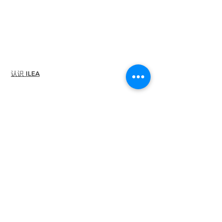
查找章节
就业中心
周边商店
亚马逊商店
分会领导
认识 ILEA
关于
领导
委员会
历任
主席
多样性+包容性
全球合作伙伴
与我们合作
编辑部