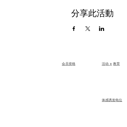
分享此活動
会员资格
活动 +
教育
加入
更新
I-24 会议
会员关怀+福利
Esprit 大奖
会员折扣
网络研讨会
会员奖励
道德规范
体感诱发电位
会员名录
章节目录
概述
步骤