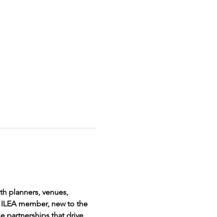
th planners, venues, 
e ILEA member, new to the 
e partnerships that drive 