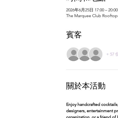
2026年6月25日 17:00 – 20:00
The Marquee Club Rooftop. 
賓客
+ 5
關於本活動
Enjoy handcrafted cocktails
designers, entertainment pr
organization, or a friend of