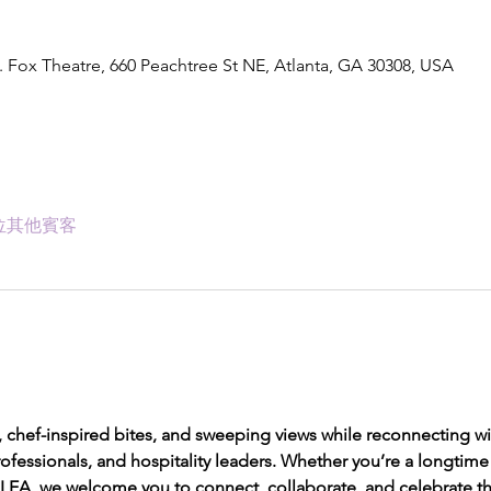
Fox Theatre, 660 Peachtree St NE, Atlanta, GA 30308, USA
7 位其他賓客
, chef-inspired bites, and sweeping views while reconnecting wi
ofessionals, and hospitality leaders. Whether you’re a longtim
 ILEA, we welcome you to connect, collaborate, and celebrate th