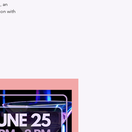
, an
ion with