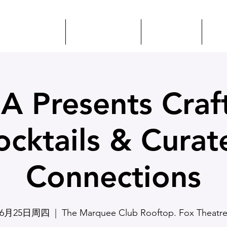
活动 + 教育
体感诱发电位
认识 ILEA
资
EA Presents Craf
ocktails & Curat
Connections
6月25日周四
  |  
The Marquee Club Rooftop. Fox Theatr