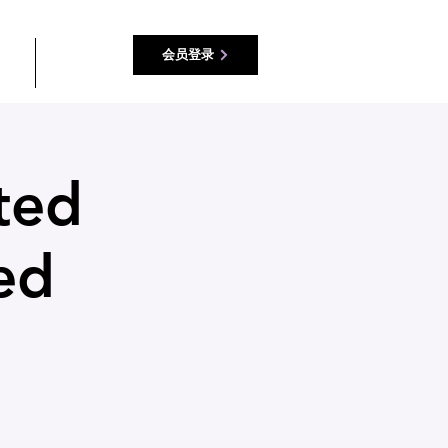
会员登录
源
接触
ted
ed
e