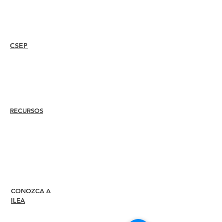
Conferencia I-24
Premios Esprit
Seminarios web
CSEP
Overview
Steps
Recertify
RECURSOS
Contratar a
un
miembro
Encuentra un capítulo
Centro de Carrera
Tienda de merchandising
Tienda de Amazon
Liderazgo del capítulo
CONOZCA A
Acerca de
ILEA
Liderazgo
Comités