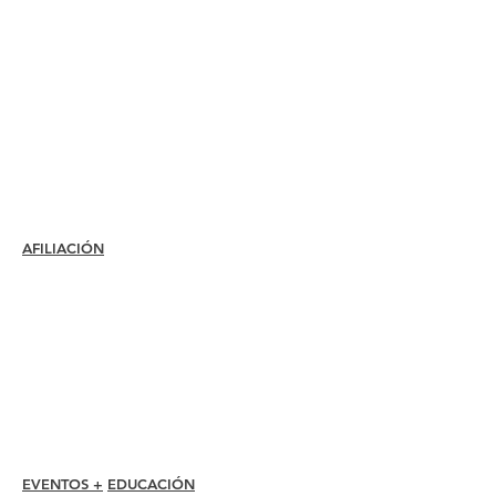
AFILIACIÓN
Unirse
Renovar
Atención al miembro +
Beneficios
Descuentos para miembros
Premios de membresía
Código de ética
Directorio de miembros
Directorio de capítulos
EVENTOS +
EDUCACIÓN