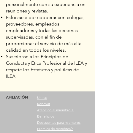
personalmente con su experiencia en
reuniones y revistas.
Esforzarse por cooperar con colegas,
proveedores, empleados,
empleadores y todas las personas
supervisadas, con el fin de
proporcionar el servicio de más alta
calidad en todos los niveles.
Suscríbase a los Principios de
Conducta y Ética Profesional de ILEA y
respete los Estatutos y políticas de
ILEA.
AFILIACIÓN
Unirse
Renovar
Atención al miembro +
Beneficios
Descuentos para miembros
Premios de membresía