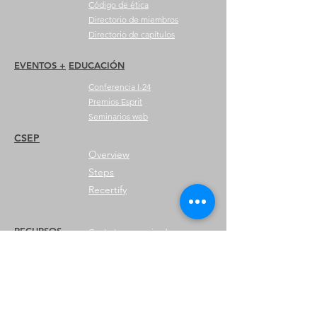
Código de ética
Directorio de miembros
Directorio de capítulos
EVENTOS +
EDUCACIÓN
Conferencia I-24
Premios Esprit
Seminarios web
CSEP
Overview
Steps
Recertify
RECURSOS
Contratar a
un
miembro
Encuentra un capítulo
Centro de Carrera
Tienda de merchandising
Tienda de Amazon
Liderazgo del capítulo