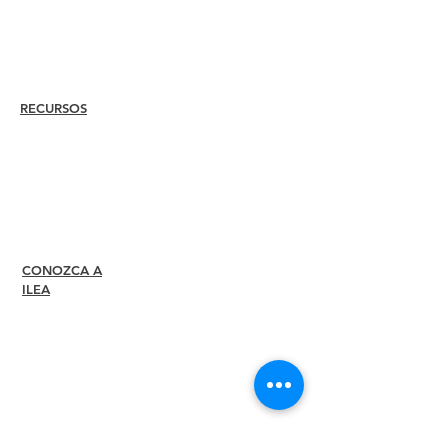
Overview
Steps
Recertify
RECURSOS
Contratar a
un
miembro
Encuentra un capítulo
Centro de Carrera
Tienda de merchandising
Tienda de Amazon
Liderazgo del capítulo
CONOZCA A
Acerca de
ILEA
Liderazgo
Comités
Expresidentes
Diversidad + Inclusión
Socios globales
Asociate con nosotros
Sala de prensa