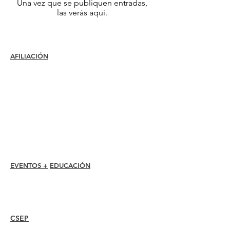
Una vez que se publiquen entradas,
las verás aquí.
AFILIACIÓN
Unirse
Renovar
Atención al miembro +
Beneficios
Descuentos para miembros
Premios de membresía
Código de ética
Directorio de miembros
Directorio de capítulos
EVENTOS +
EDUCACIÓN
Conferencia I-24
Premios Esprit
Seminarios web
CSEP