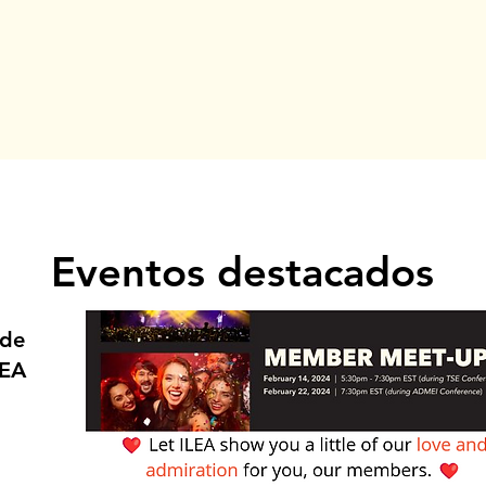
Eventos destacados
 de
ILEA Member Meet-up
LEA
TSE/Catersource