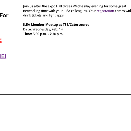
For
s
E
EI