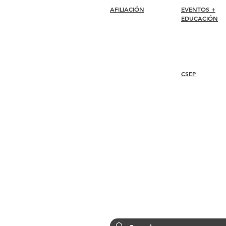
AFILIACIÓN
EVENTOS +
EDUCACIÓN
Unirse
Renovar
Conferencia I-24
Atención al miembro +
Premios Esprit
Beneficios
Seminarios web
Descuentos para miembros
Premios de membresía
CSEP
Código de ética
Directorio de miembros
Directorio de capítulos
Overview
Steps
Recertify