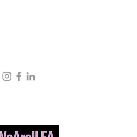
rnacional Drive,
info@ileahub.com
Teléfono: 571.685.8010
VA 22102 Estados
Teléfono: 703.506.3266
#SomosILEA