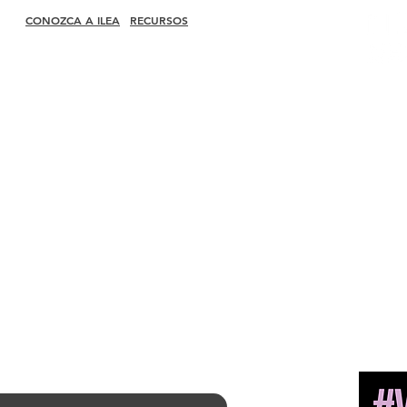
CONOZCA A ILEA
RECURSOS
Acerca de
Contratar a
un
Liderazgo
miembro
Comités
Encuentra un
1660 Inte
Expresidentes
capítulo
Suite 600
Diversidad + Inclusión
Centro de Carrera
McLean, 
Socios globales
Tienda de
Unidos
Asociate con nosotros
merchandising
Sala de prensa
Tienda de Amazon
Liderazgo del
capítulo