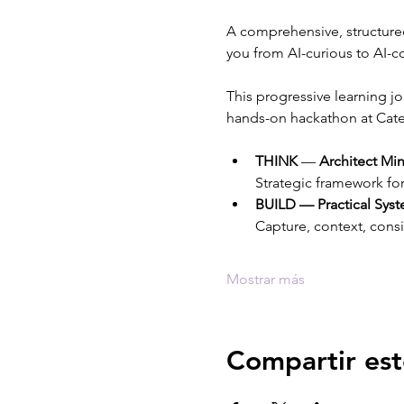
A comprehensive, structured 
you from AI-curious to AI-co
This progressive learning j
hands-on hackathon at Cate
THINK 
— 
Architect Mi
Strategic framework fo
BUILD — Practical Sys
Capture, context, consi
Mostrar más
Compartir est