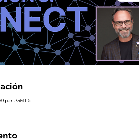
cación
:30 p.m. GMT-5
ento