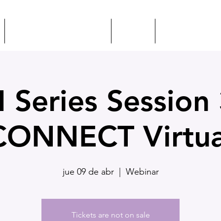
EVENTOS + EDUCACIÓN
CSEP
CONOZCA A IL
I Series Session 
CONNECT Virtua
jue 09 de abr
  |  
Webinar
Tickets are not on sale