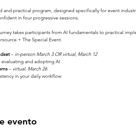
and practical program, designed specifically for event industry
nfident in four progressive sessions.
ourney takes participants from AI fundamentals to practical impl
rsource + The Special Event.
ndset
 – 
in-person March 3 OR virtual, March 12
r evaluating and adopting AI
tems
 – 
virtual, March 26
stency in your daily workflow
e evento