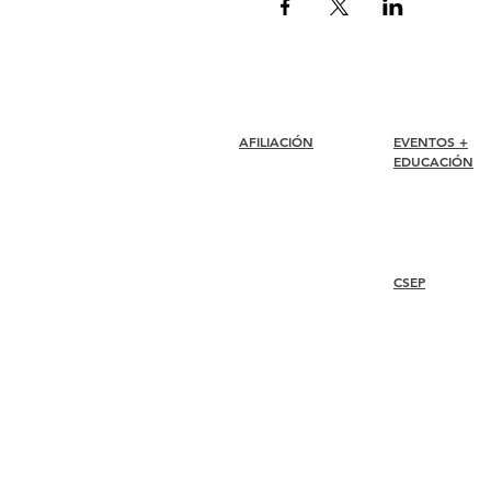
AFILIACIÓN
EVENTOS +
EDUCACIÓN
Unirse
Renovar
Conferencia I-24
Atención al miembro +
Premios Esprit
Beneficios
Seminarios web
Descuentos para miembros
Premios de membresía
CSEP
Código de ética
Directorio de miembros
Directorio de capítulos
Overview
Steps
Recertify