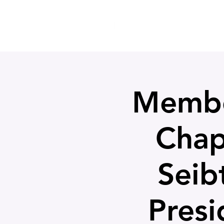
AFILIACIÓN
Member
Chap
Seib
Pres