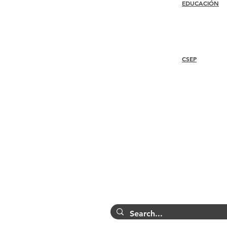
EDUCACIÓN
Unirse
Renovar
Conferencia I-24
Atención al miembro +
Premios Esprit
Beneficios
Seminarios web
Descuentos para miembros
Premios de membresía
CSEP
Código de ética
Directorio de miembros
Directorio de capítulos
Overview
Steps
Recertify