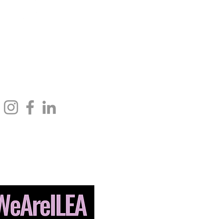
rnacional Drive,
info@ileahub.com
Teléfono: 571.685.8010
VA 22102 Estados
Teléfono: 703.506.3266
#SomosILEA