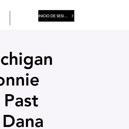
INICIO DE SESIÓN DE MIEMBROS
EA
More
ichigan
onnie
 Past
 Dana