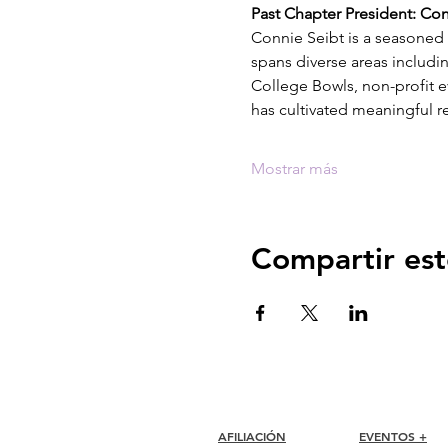
Past Chapter President: Con
Connie Seibt is a seasoned p
spans diverse areas includi
College Bowls, non-profit 
has cultivated meaningful r
Mostrar más
Compartir est
AFILIACIÓN
EVENTOS +