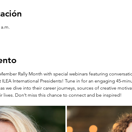
cación
 a.m.
ento
 Member Rally Month with special webinars featuring conversati
ILEA International Presidents! Tune in for an engaging 45-minut
s we dive into their career journeys, sources of creative motiva
 lives. Don’t miss this chance to connect and be inspired!