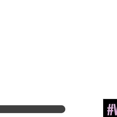
Acerca de
Contratar a
un
Liderazgo
miembro
Comités
Encuentra un
1660 Inte
Expresidentes
capítulo
Suite 600
Diversidad + Inclusión
Centro de Carrera
McLean, 
Socios globales
Tienda de
Unidos
Asociate con nosotros
merchandising
Sala de prensa
Tienda de Amazon
Liderazgo del
capítulo