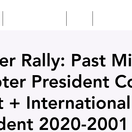
EVENTOS + EDUCACIÓN
CSEP
CONOZCA A IL
 Rally: Past M
ter President C
t + International
ident 2020-2001