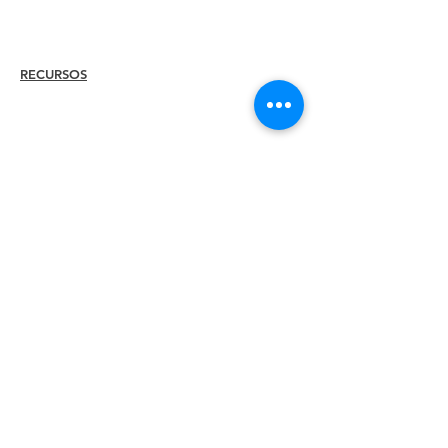
Recertify
RECURSOS
Contratar a
un
miembro
Encuentra un capítulo
Centro de Carrera
Tienda de merchandising
Tienda de Amazon
Liderazgo del capítulo
CONOZCA A
Acerca de
ILEA
Liderazgo
Comités
Expresidentes
Diversidad + Inclusión
Socios globales
Asociate con nosotros
Sala de prensa