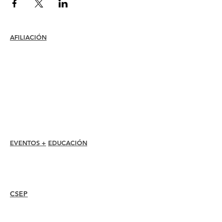
AFILIACIÓN
Unirse
Renovar
Atención al miembro +
Beneficios
Descuentos para miembros
Premios de membresía
Código de ética
Directorio de miembros
Directorio de capítulos
EVENTOS +
EDUCACIÓN
Conferencia I-24
Premios Esprit
Seminarios web
CSEP
Overview
Steps