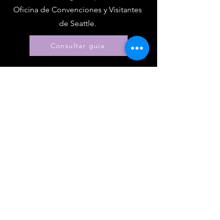
Oficina de Convenciones y Visitantes
de Seattle.
Consultar guía
AFILIACIÓN
Unirse
Renovar
Atención al miembro +
Beneficios
Descuentos para miembros
Premios de membresía
Código de ética
Directorio de miembros
Directorio de capítulos
EVENTOS +
EDUCACIÓN
Conferencia I-24
Premios Esprit
Seminarios web