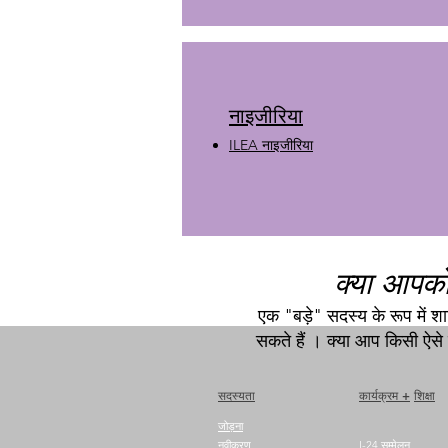
नाइजीरिया
ILEA नाइजीरिया
क्या आपको
एक "बड़े" सदस्य के रूप में 
सकते हैं
। क्या आप किसी ऐसे शह
सदस्यता
कार्यक्रम +
शिक्षा
जोड़ना
नवीकरण
I-24 सम्मेलन