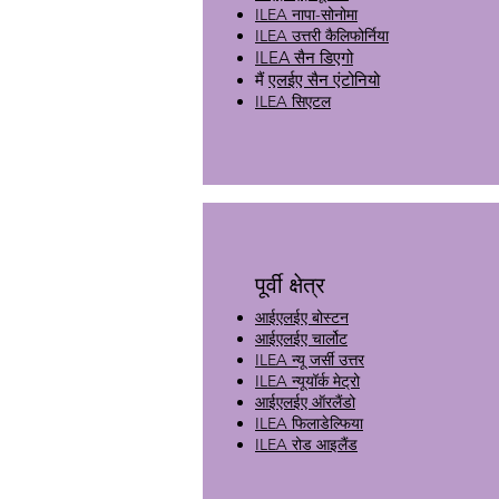
ILEA नापा-सोनोमा
ILEA उत्तरी कैलिफोर्निया
ILEA सैन डिएगो
मैं
एलईए सैन एंटोनियो
ILEA सिएटल
पूर्वी क्षेत्र
आईएलईए बोस्टन
आईएलईए चार्लोट
ILEA न्यू जर्सी उत्तर
ILEA न्यूयॉर्क मेट्रो
आईएलईए ऑरलैंडो
ILEA फिलाडेल्फिया
ILEA रोड आइलैंड