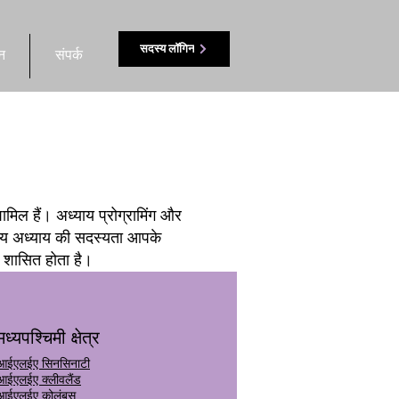
सदस्य लॉगिन
न
संपर्क
मिल हैं। अध्याय प्रोग्रामिंग और
ानीय अध्याय की सदस्यता आपके
रा शासित होता है।
मध्यपश्चिमी क्षेत्र
आईएलईए सिनसिनाटी
आईएलईए क्लीवलैंड
आईएलईए कोलंबस