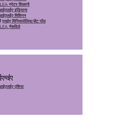
ILEA ग्रेटर शिकागो
आईएलईए इंडियाना
आईएलईए मिशिगन
ैं
एलईए मिनियापोलिस/सेंट पॉल
ILEA नैशविले
ईएमईए
आईएलईए एशिया