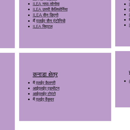
ILEA नापा-सोनोमा
ILEA उत्तरी कैलिफोर्निया
ILEA सैन डिएगो
म
मैं
एलईए सैन एंटोनियो
ILEA सिएटल
कनाडा क्षेत्र
मैं
एलईए कैलगरी
आईएलईए एडमोंटन
आईएलईए टोरंटो
मैं
एलईए वैंकूवर