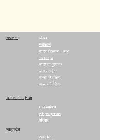
सदस्यता
जोड़ना
नवीकरण
सदस्य देखभाल + लाभ
सदस्य छूट
सदस्यता पुरस्कार
आचार संहिता
सदस्य निर्देशिका
अध्याय निर्देशिका
कार्यक्रम +
शिक्षा
I-24 सम्मेलन
एस्प्रिट पुरस्कार
वेबिनार
सीएसईपी
अवलोकन