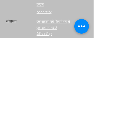
कदम
recertify
संसाधन
एक सदस्य को किराये
पर
लें
एक अध्याय खोजें
कैरियर केंद्र
मर्च स्टोर
अमेज़न स्टोर
अध्याय नेतृत्व
इलिया से मिलें
के बारे में
नेतृत्व
समितियों
पूर्व
राष्ट्रपति
विविधता + समावेशिता
वैश्विक भागीदार
हमारे साथ साझेदारी करें
न्यूज़रूम