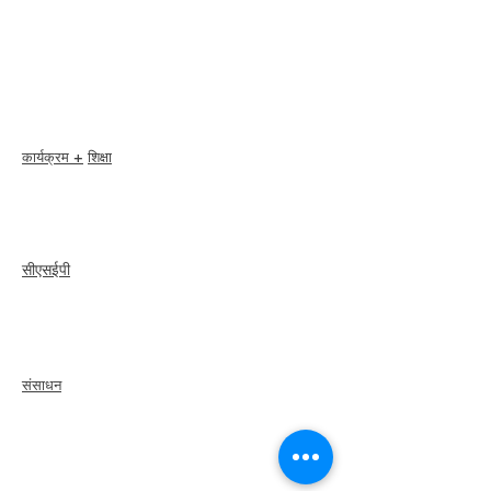
सदस्य छूट
सदस्यता पुरस्कार
आचार संहिता
सदस्य निर्देशिका
अध्याय निर्देशिका
कार्यक्रम +
शिक्षा
I-24 सम्मेलन
एस्प्रिट पुरस्कार
वेबिनार
सीएसईपी
अवलोकन
कदम
recertify
संसाधन
एक सदस्य को किराये
पर
लें
एक अध्याय खोजें
कैरियर केंद्र
मर्च स्टोर
अमेज़न स्टोर