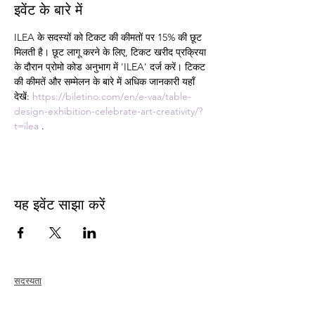
इवेंट के बारे में
ILEA के सदस्यों को टिकट की कीमतों पर 15% की छूट 
मिलती है। छूट लागू करने के लिए, टिकट खरीद प्रक्रिया 
के दौरान प्रोमो कोड अनुभाग में 'ILEA' दर्ज करें। टिकट 
की कीमतें और सम्मेलन के बारे में अधिक जानकारी यहाँ 
देखें: 
https://biletino.com/en/e-vaa/table-
design-exhibition-celebrate-art-creativity/?
t=ilea
 .
यह इवेंट साझा करें
सदस्यता
जोड़ना
नवीकरण
सदस्य देखभाल + लाभ