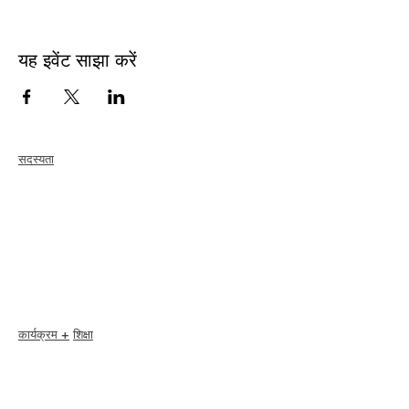
यह इवेंट साझा करें
सदस्यता
जोड़ना
नवीकरण
सदस्य देखभाल + लाभ
सदस्य छूट
सदस्यता पुरस्कार
आचार संहिता
सदस्य निर्देशिका
अध्याय निर्देशिका
कार्यक्रम +
शिक्षा
I-24 सम्मेलन
एस्प्रिट पुरस्कार
वेबिनार