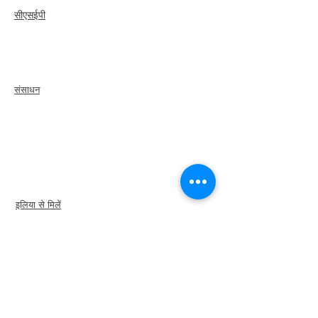
सीएसईपी
अवलोकन
कदम
recertify
संसाधन
एक सदस्य को किराये
पर
लें
एक अध्याय खोजें
कैरियर केंद्र
मर्च स्टोर
अमेज़न स्टोर
अध्याय नेतृत्व
इलिया से मिलें
के बारे में
नेतृत्व
समितियों
पूर्व
राष्ट्रपति
विविधता + समावेशिता
वैश्विक भागीदार
हमारे साथ साझेदारी करें
न्यूज़रूम