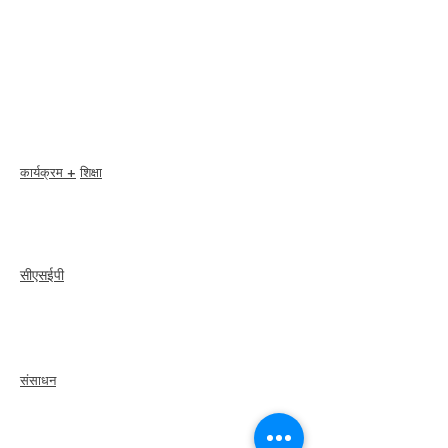
नवीकरण
सदस्य देखभाल + लाभ
सदस्य छूट
सदस्यता पुरस्कार
आचार संहिता
सदस्य निर्देशिका
अध्याय निर्देशिका
कार्यक्रम +
शिक्षा
I-24 सम्मेलन
एस्प्रिट पुरस्कार
वेबिनार
सीएसईपी
अवलोकन
कदम
recertify
संसाधन
एक सदस्य को किराये
पर
लें
एक अध्याय खोजें
कैरियर केंद्र
मर्च स्टोर