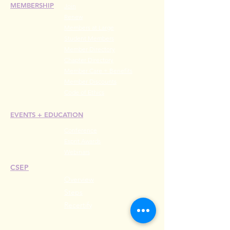
MEMBERSHIP
Join
Renew
Members at Large
Student Members
Member Directory
Chapter Directory
Member Care + Benefits
Member Discounts
Code of Ethics
EVENTS +
EDUCATION
Conference
Esprit Awards
Webinars
CSEP
Overview
Steps
Recertify