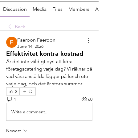
Discussion
Media
Files
Members
About
Back
Faeroon Faeroon
June 14, 2026
Effektivitet kontra kostnad
Är det inte väldigt dyrt att köra 
företagscatering varje dag? Vi räknar på 
vad våra anställda lägger på lunch ute 
varje dag, och det är stora summor.
0
1
60
Write a comment...
Newest