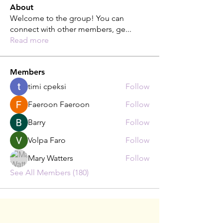
About
Welcome to the group! You can
connect with other members, ge
...
Read more
Members
timi cpeksi
Follow
Faeroon Faeroon
Follow
Barry
Follow
Volpa Faro
Follow
Mary Watters
Follow
See All Members (180)