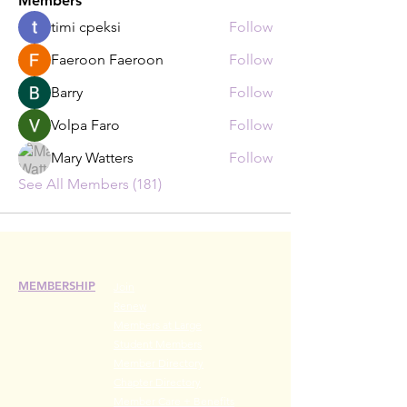
Members
timi cpeksi
Follow
Faeroon Faeroon
Follow
Barry
Follow
Volpa Faro
Follow
Mary Watters
Follow
See All Members (181)
MEMBERSHIP
Join
Renew
Members at Large
Student Members
Member Directory
Chapter Directory
Member Care + Benefits