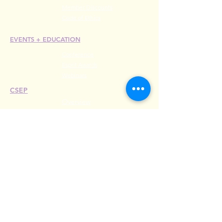
Member Discounts
Code of Ethics
EVENTS +
EDUCATION
Conference
Esprit Awards
Webinars
CSEP
Overview
Steps
Recertify
RESOURCES
Hire A Mem
be
r
Find a Chapter
Career Center
Merch Store
Amazon Store
Chapter Leadership