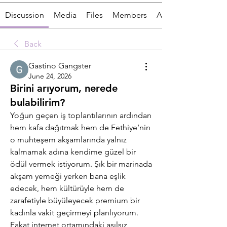
Discussion
Media
Files
Members
About
Back
Gastino Gangster
June 24, 2026
Birini arıyorum, nerede
bulabilirim?
Yoğun geçen iş toplantılarının ardından 
hem kafa dağıtmak hem de Fethiye’nin 
o muhteşem akşamlarında yalnız 
kalmamak adına kendime güzel bir 
ödül vermek istiyorum. Şık bir marinada 
akşam yemeği yerken bana eşlik 
edecek, hem kültürüyle hem de 
zarafetiyle büyüleyecek premium bir 
kadınla vakit geçirmeyi planlıyorum. 
Fakat internet ortamındaki asılsız 