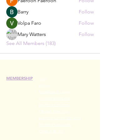
Faeroon Faeroon
Follow
Barry
Follow
Volpa Faro
Follow
Mary Watters
Follow
See All Members (183)
MEMBERSHIP
Join
Renew
Members at Large
Student Members
Member Directory
Chapter Directory
Member Care + Benefits
Member Discounts
Code of Ethics