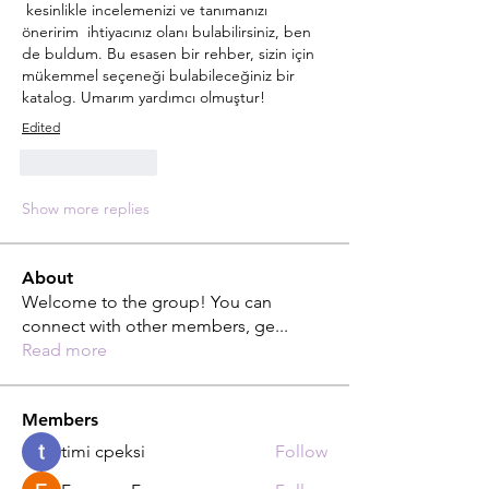
 kesinlikle incelemenizi ve tanımanızı 
öneririm  ihtiyacınız olanı bulabilirsiniz, ben 
de buldum. Bu esasen bir rehber, sizin için 
mükemmel seçeneği bulabileceğiniz bir 
katalog. Umarım yardımcı olmuştur!
Edited
Like
Reply
Show more replies
About
Welcome to the group! You can
connect with other members, ge
...
Read more
Members
timi cpeksi
Follow