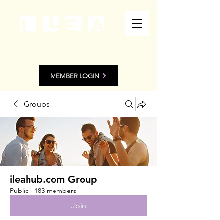
MEMBER LOGIN
Groups
ileahub.com Group
Public
·
183 members
Join