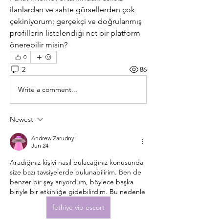
ilanlardan ve sahte görsellerden çok 
çekiniyorum; gerçekçi ve doğrulanmış 
profillerin listelendiği net bir platform 
önerebilir misin?
0
2
86
Write a comment...
Newest
Andrew Zarudnyi
Jun 24
Aradığınız kişiyi nasıl bulacağınız konusunda 
size bazı tavsiyelerde bulunabilirim. Ben de 
benzer bir şey arıyordum, böylece başka 
biriyle bir etkinliğe gidebilirdim. Bu nedenle 
fethiye vip escort