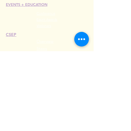
EVENTS +
EDUCATION
Conference
Esprit Awards
Webinars
CSEP
Overview
Steps
Recertify
RESOURCES
Hire A Mem
be
r
Find a Chapter
Career Center
Merch Store
Amazon Store
Chapter Leadership
MEET ILEA
About
History