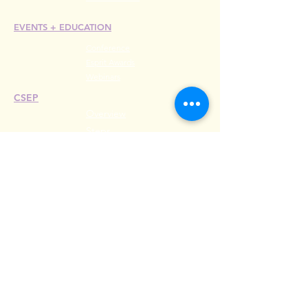
EVENTS +
EDUCATION
Conference
Esprit Awards
Webinars
CSEP
Overview
Steps
Recertify
RESOURCES
Hire A Mem
be
r
Find a Chapter
Career Center
Merch Store
Amazon Store
Chapter Leadership
MEET ILEA
About