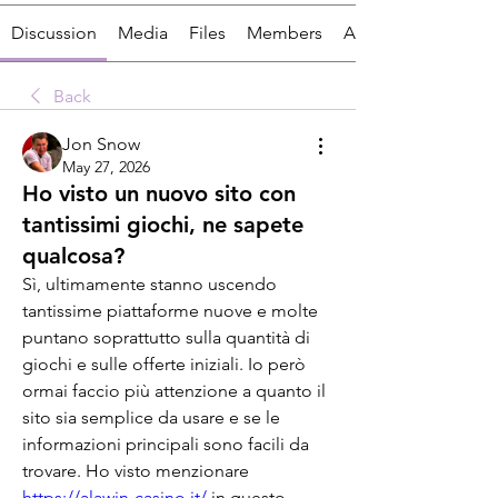
Discussion
Media
Files
Members
About
Back
Jon Snow
May 27, 2026
Ho visto un nuovo sito con
tantissimi giochi, ne sapete
qualcosa?
Sì, ultimamente stanno uscendo 
tantissime piattaforme nuove e molte 
puntano soprattutto sulla quantità di 
giochi e sulle offerte iniziali. Io però 
ormai faccio più attenzione a quanto il 
sito sia semplice da usare e se le 
informazioni principali sono facili da 
trovare. Ho visto menzionare 
https://alawin-casino.it/
 in questo 