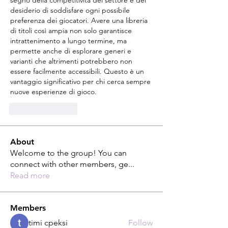
segno della competitività del settore e del 
desiderio di soddisfare ogni possibile 
preferenza dei giocatori. Avere una libreria 
di titoli così ampia non solo garantisce 
intrattenimento a lungo termine, ma 
permette anche di esplorare generi e 
varianti che altrimenti potrebbero non 
essere facilmente accessibili. Questo è un 
vantaggio significativo per chi cerca sempre 
nuove esperienze di gioco.
좋아요
답글
About
Welcome to the group! You can
connect with other members, ge
...
Read more
Members
timi cpeksi
Follow