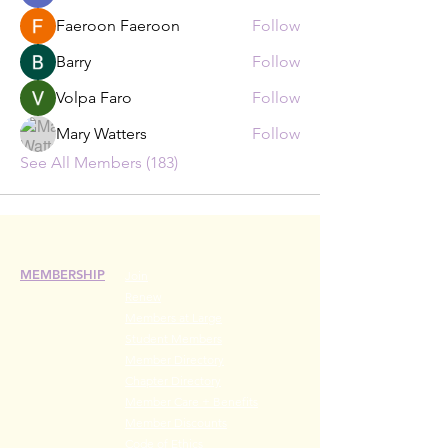
Faeroon Faeroon
Follow
Barry
Follow
Volpa Faro
Follow
Mary Watters
Follow
See All Members (183)
MEMBERSHIP
Join
Renew
Members at Large
Student Members
Member Directory
Chapter Directory
Member Care + Benefits
Member Discounts
Code of Ethics