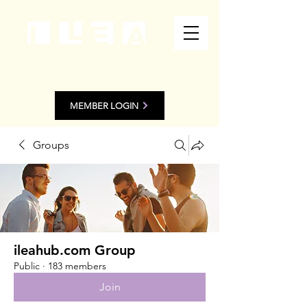
MEMBER LOGIN
Groups
ileahub.com Group
Public
·
183 members
Join